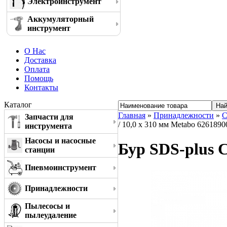
Электроинструмент
Аккумуляторный
инструмент
О Нас
Доставка
Оплата
Помощь
Контакты
Каталог
Главная
»
Принадлежности
»
С
Запчасти для
/ 10,0 x 310 мм Metabo 6261890
инструмента
Насосы и насосные
Бур SDS-plus C
станции
Пневмоинструмент
Принадлежности
Пылесосы и
пылеудаление