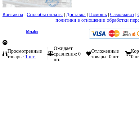
Контакты
|
Способы оплаты
|
Доставка
|
Помощь
|
Самовывоз
|
Вы принимаете условия
политики в отношении обработки пер
любой форме обратной связи на сайте metabo1.ru
© 2009 - 2026.
Metabo
Эл. почта: info@metabo1.ru
Ожидает
Просмотренные
Отложенные
Кор
сравнения:
0
товары:
1 шт.
товары:
0 шт.
0 ш
шт.