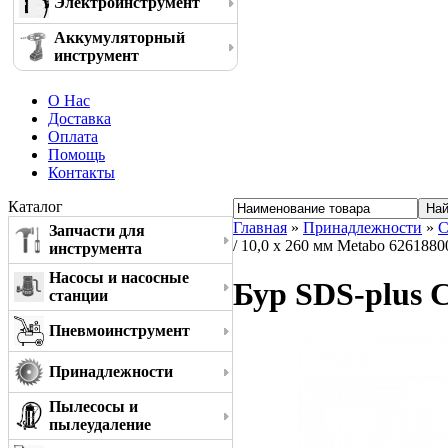
Электроинструмент
Аккумуляторный
инструмент
О Нас
Доставка
Оплата
Помощь
Контакты
Каталог
Главная
»
Принадлежности
»
С
Запчасти для
/ 10,0 x 260 мм Metabo 6261880
инструмента
Насосы и насосные
Бур SDS-plus C
станции
Пневмоинструмент
Принадлежности
Пылесосы и
пылеудаление