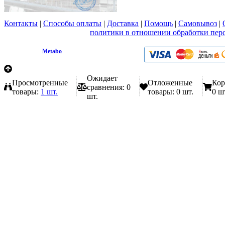
Контакты
|
Способы оплаты
|
Доставка
|
Помощь
|
Самовывоз
|
Вы принимаете условия
политики в отношении обработки пер
любой форме обратной связи на сайте metabo1.ru
© 2009 - 2026.
Metabo
Эл. почта: info@metabo1.ru
Ожидает
Просмотренные
Отложенные
Кор
сравнения:
0
товары:
1 шт.
товары:
0 шт.
0 ш
шт.