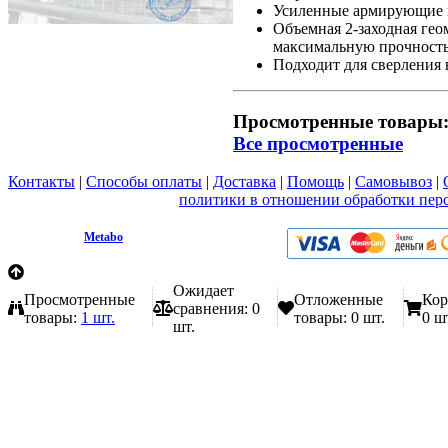
Усиленные армирующие в
Объемная 2-заходная гео
максимальную прочность
Подходит для сверления 
Просмотренные товары
Все просмотренные
Контакты
|
Способы оплаты
|
Доставка
|
Помощь
|
Самовывоз
|
Вы принимаете условия
политики в отношении обработки пер
любой форме обратной связи на сайте metabo1.ru
© 2009 - 2026.
Metabo
Эл. почта: info@metabo1.ru
Ожидает
Просмотренные
Отложенные
Кор
сравнения:
0
товары:
1 шт.
товары:
0 шт.
0 ш
шт.