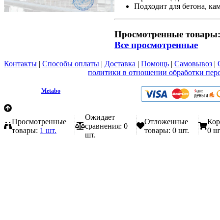
Подходит для бетона, ка
Просмотренные товары
Все просмотренные
Контакты
|
Способы оплаты
|
Доставка
|
Помощь
|
Самовывоз
|
Вы принимаете условия
политики в отношении обработки пер
любой форме обратной связи на сайте metabo1.ru
© 2009 - 2026.
Metabo
Эл. почта: info@metabo1.ru
Ожидает
Просмотренные
Отложенные
Кор
сравнения:
0
товары:
1 шт.
товары:
0 шт.
0 ш
шт.