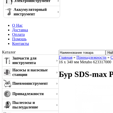
Электроинструмент
Аккумуляторный
инструмент
О Нас
Доставка
Оплата
Помощь
Контакты
Каталог
Главная
»
Принадлежности
»
С
Запчасти для
16 x 340 мм Metabo 623317000
инструмента
Насосы и насосные
Бур SDS-max Pr
станции
Пневмоинструмент
Принадлежности
Пылесосы и
пылеудаление