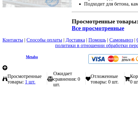
Подходит для бетона, ка
Просмотренные товары
Все просмотренные
Контакты
|
Способы оплаты
|
Доставка
|
Помощь
|
Самовывоз
|
Вы принимаете условия
политики в отношении обработки пер
любой форме обратной связи на сайте metabo1.ru
© 2009 - 2026.
Metabo
Эл. почта: info@metabo1.ru
Ожидает
Просмотренные
Отложенные
Кор
сравнения:
0
товары:
1 шт.
товары:
0 шт.
0 ш
шт.