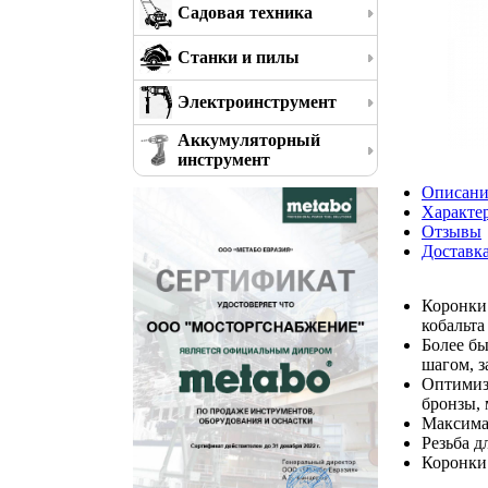
Садовая техника
Станки и пилы
Электроинструмент
Аккумуляторный
инструмент
Описани
Характе
Отзывы
Доставк
Коронки
кобальта
Более бы
шагом, з
Оптимизи
бронзы, 
Максимал
Резьба д
Коронки