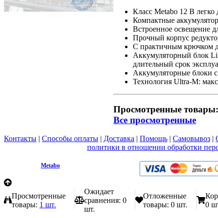
Класс Metabo 12 В легко 
Компактные аккумулятор
Встроенное освещение дл
Прочный корпус редуктор
С практичным крючком дл
Аккумуляторный блок Li
длительный срок эксплу
Аккумуляторные блоки с
Технология Ultra-M: мак
Просмотренные товары
Все просмотренные
Контакты
|
Способы оплаты
|
Доставка
|
Помощь
|
Самовывоз
|
Вы принимаете условия
политики в отношении обработки пер
любой форме обратной связи на сайте metabo1.ru
© 2009 - 2026.
Metabo
Эл. почта: info@metabo1.ru
Ожидает
Просмотренные
Отложенные
Кор
сравнения:
0
товары:
1 шт.
товары:
0 шт.
0 ш
шт.