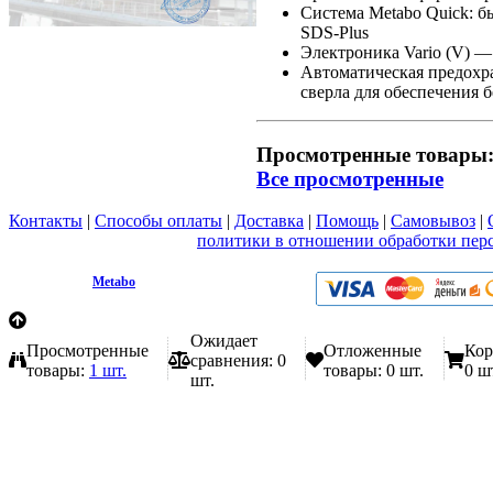
Система Metabo Quick: б
SDS-Plus
Электроника Vario (V) —
Автоматическая предохра
сверла для обеспечения б
Просмотренные товары
Все просмотренные
Контакты
|
Способы оплаты
|
Доставка
|
Помощь
|
Самовывоз
|
Вы принимаете условия
политики в отношении обработки пер
любой форме обратной связи на сайте metabo1.ru
© 2009 - 2026.
Metabo
Эл. почта: info@metabo1.ru
Ожидает
Просмотренные
Отложенные
Кор
сравнения:
0
товары:
1 шт.
товары:
0 шт.
0 ш
шт.