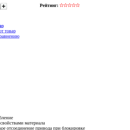
Рейтинг:
аз
от товар
сравнению
бление
 свойствами материала
ское отсоединение привода при блокировке