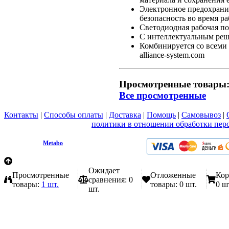
Электронное предохрани
безопасность во время р
Светодиодная рабочая по
С интеллектуальным реш
Комбинируется со всеми
alliance-system.com
Просмотренные товары
Все просмотренные
Контакты
|
Способы оплаты
|
Доставка
|
Помощь
|
Самовывоз
|
Вы принимаете условия
политики в отношении обработки пер
любой форме обратной связи на сайте metabo1.ru
© 2009 - 2026.
Metabo
Эл. почта: info@metabo1.ru
Ожидает
Просмотренные
Отложенные
Кор
сравнения:
0
товары:
1 шт.
товары:
0 шт.
0 ш
шт.