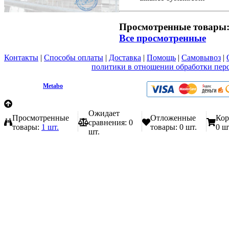
Просмотренные товары
Все просмотренные
Контакты
|
Способы оплаты
|
Доставка
|
Помощь
|
Самовывоз
|
Вы принимаете условия
политики в отношении обработки пер
любой форме обратной связи на сайте metabo1.ru
© 2009 - 2026.
Metabo
Эл. почта: info@metabo1.ru
Ожидает
Просмотренные
Отложенные
Кор
сравнения:
0
товары:
1 шт.
товары:
0 шт.
0 ш
шт.