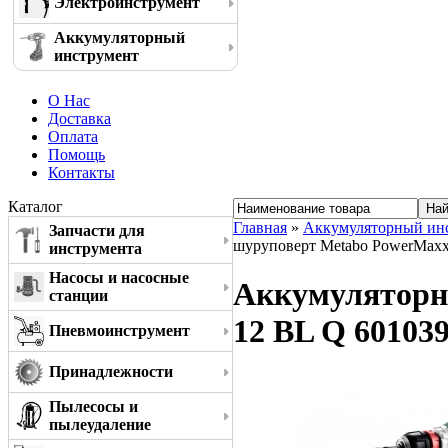
Электроинструмент
Аккумуляторный
инструмент
О Нас
Доставка
Оплата
Помощь
Контакты
Каталог
Главная
»
Аккумуляторный ин
Запчасти для
шуруповерт Metabo PowerMaxx
инструмента
Насосы и насосные
Аккумуляторн
станции
12 BL Q 60103
Пневмоинструмент
Принадлежности
Пылесосы и
пылеудаление