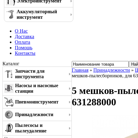
Электроинструмент
Аккумуляторный
инструмент
О Нас
Доставка
Оплата
Помощь
Контакты
Каталог
Главная
»
Принадлежности
»
Ш
Запчасти для
мешков-пылесборников, для 63
инструмента
Насосы и насосные
5 мешков-пыле
станции
631288000
Пневмоинструмент
Принадлежности
Пылесосы и
пылеудаление