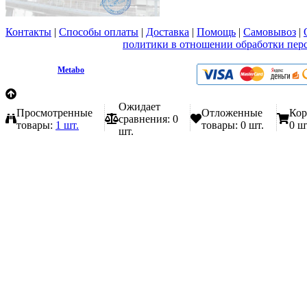
Контакты
|
Способы оплаты
|
Доставка
|
Помощь
|
Самовывоз
|
Вы принимаете условия
политики в отношении обработки пер
любой форме обратной связи на сайте metabo1.ru
© 2009 - 2026.
Metabo
Эл. почта: info@metabo1.ru
Ожидает
Просмотренные
Отложенные
Кор
сравнения:
0
товары:
1 шт.
товары:
0 шт.
0 ш
шт.