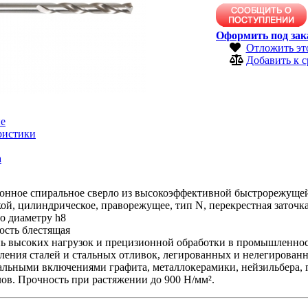
Оформить под зак
Отложить эт
Добавить к 
е
ристики
а
онное спиральное сверло из высокоэффективной быстрорежущей 
й, цилиндрическое, праворежущее, тип N, перекрестная заточка 
о диаметру h8
ость блестящая
нь высоких нагрузок и прецизионной обработки в промышленнос
ления сталей и стальных отливок, легированных и нелегированны
альными включениями графита, металлокерамики, нейзильбера, 
ов. Прочность при растяжении до 900 Н/мм².