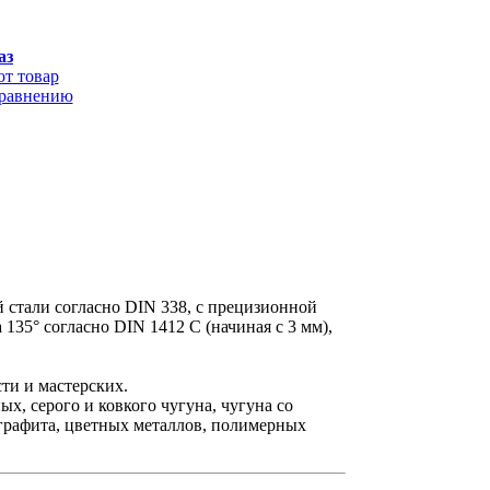
аз
от товар
сравнению
стали согласно DIN 338, с прецизионной
135° согласно DIN 1412 C (начиная с 3 мм),
ти и мастерских.
х, серого и ковкого чугуна, чугуна со
графита, цветных металлов, полимерных