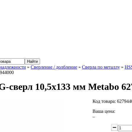
надлежности
»
Сверление / долбление
»
Сверла по металлу
»
HS
7944000
G-сверл 10,5x133 мм Metabo 62
Код товара:
627944
Ваша цена:
–