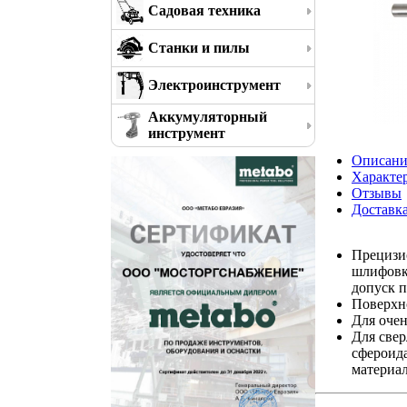
Садовая техника
Станки и пилы
Электроинструмент
Аккумуляторный
инструмент
Описани
Характе
Отзывы
Доставк
Прецизи
шлифовко
допуск п
Поверхн
Для оче
Для свер
сфероид
материал