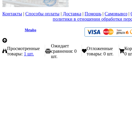
Контакты
|
Способы оплаты
|
Доставка
|
Помощь
|
Самовывоз
|
Вы принимаете условия
политики в отношении обработки пер
любой форме обратной связи на сайте metabo1.ru
© 2009 - 2026.
Metabo
Эл. почта: info@metabo1.ru
Ожидает
Просмотренные
Отложенные
Кор
сравнения:
0
товары:
1 шт.
товары:
0 шт.
0 ш
шт.