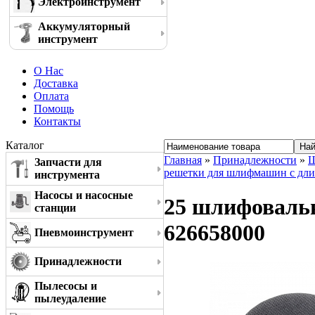
Электроинструмент
Аккумуляторный
инструмент
О Нас
Доставка
Оплата
Помощь
Контакты
Каталог
Главная
»
Принадлежности
»
Ш
Запчасти для
решетки для шлифмашин с дли
инструмента
Насосы и насосные
25 шлифовальн
станции
626658000
Пневмоинструмент
Принадлежности
Пылесосы и
пылеудаление