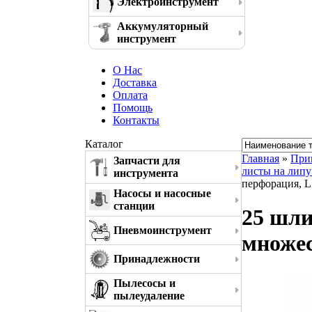
Электроинструмент
Аккумуляторный
инструмент
О Нас
Доставка
Оплата
Помощь
Контакты
Каталог
Главная
»
При
Запчасти для
листы на липу
инструмента
перфорация, L
Насосы и насосные
станции
25 шли
Пневмоинструмент
множес
Принадлежности
Пылесосы и
пылеудаление