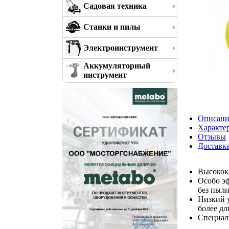
Садовая техника
Станки и пилы
Электроинструмент
Аккумуляторный
инструмент
Описани
Характе
Отзывы
Доставк
Высокок
Особо эф
без пыл
Низкий у
более дл
Специаль