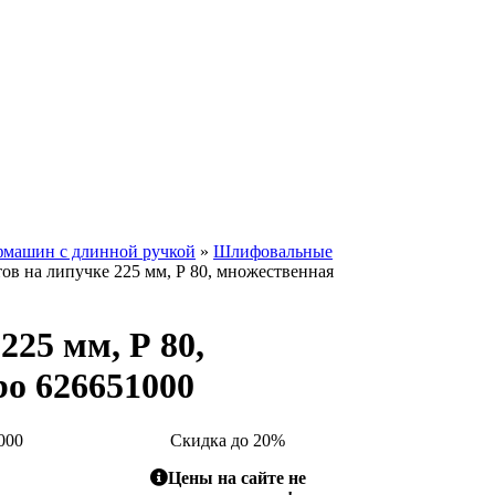
фмашин с длинной ручкой
»
Шлифовальные
в на липучке 225 мм, Р 80, множественная
25 мм, Р 80,
o 626651000
000
Скидка до 20%
Цены на сайте не