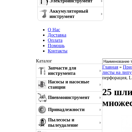
Электроинструмент
Аккумуляторный
инструмент
О Нас
Доставка
Оплата
Помощь
Контакты
Каталог
Главная
»
При
Запчасти для
листы на липу
инструмента
перфорация, L
Насосы и насосные
станции
25 шли
Пневмоинструмент
множес
Принадлежности
Пылесосы и
пылеудаление