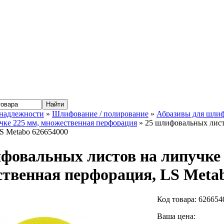
надлежности
»
Шлифование / полирование
»
Абразивы для шли
чке 225 мм, множественная перфорация
» 25 шлифовальных листо
S Metabo 626654000
фовальных листов на липучке 2
твенная перфорация, LS Metab
Код товара:
626654
Ваша цена: