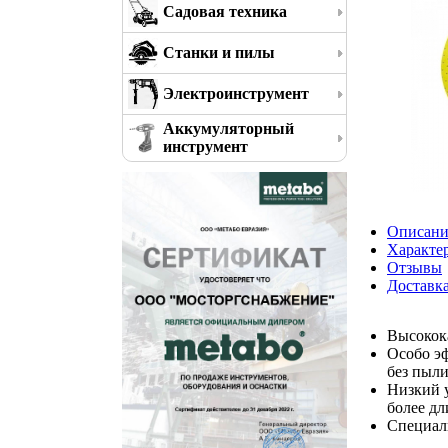
Садовая техника
Станки и пилы
Электроинструмент
Аккумуляторный
инструмент
Описани
Характе
Отзывы
Доставк
Высокок
Особо эф
без пыл
Низкий у
более дл
Специаль