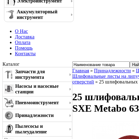
Электроинструмент
Аккумуляторный
инструмент
О Нас
Доставка
Оплата
Помощь
Контакты
Каталог
Главная
»
Принадлежности
»
Ш
Запчасти для
Шлифовальные листы на липучке
инструмента
отверстий
» 25 шлифовальных л
Насосы и насосные
станции
25 шлифовальн
Пневмоинструмент
SXE Metabo 63
Принадлежности
Пылесосы и
пылеудаление