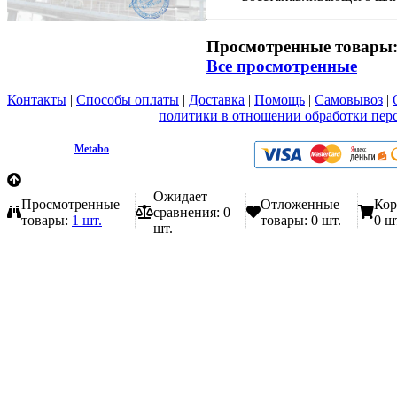
Просмотренные товары
Все просмотренные
Контакты
|
Способы оплаты
|
Доставка
|
Помощь
|
Самовывоз
|
Вы принимаете условия
политики в отношении обработки пер
любой форме обратной связи на сайте metabo1.ru
© 2009 - 2026.
Metabo
Эл. почта: info@metabo1.ru
Ожидает
Просмотренные
Отложенные
Кор
сравнения:
0
товары:
1 шт.
товары:
0 шт.
0 ш
шт.