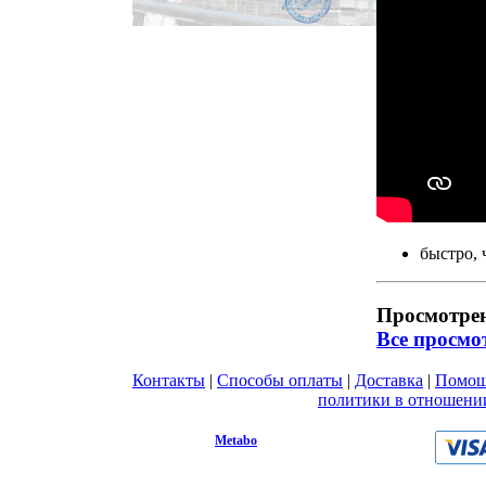
быстро, 
Просмотре
Все просмо
Контакты
|
Способы оплаты
|
Доставка
|
Помо
Вы принимаете условия
политики в отношени
любой форме обратной связи на сайте metabo1.
© 2009 - 2026.
Metabo
Эл. почта: info@metabo1.ru