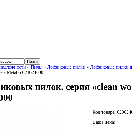
надлежности
»
Пилы
»
Лобзиковые пилки
»
Лобзиковые пилки п
4 мм Metabo 623624000
зиковых пилок, серия «clean wo
000
Код товара:
623624
Ваша цена:
–