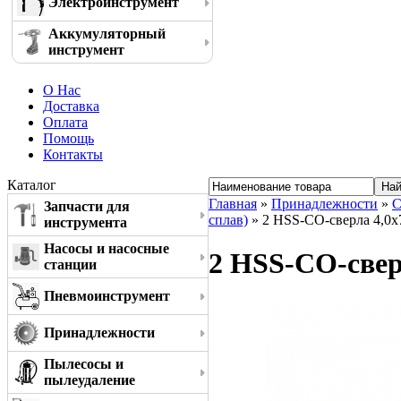
Электроинструмент
Аккумуляторный
инструмент
О Нас
Доставка
Оплата
Помощь
Контакты
Каталог
Главная
»
Принадлежности
»
С
Запчасти для
сплав)
» 2 HSS-CO-сверла 4,0x
инструмента
Насосы и насосные
2 HSS-CO-свер
станции
Пневмоинструмент
Принадлежности
Пылесосы и
пылеудаление