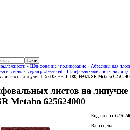
надлежности
»
Шлифование / полирование
»
Абразивы для пло
ва и металла, серия professional
»
Шлифовальные листы на липучк
листов на липучке 115x103 мм, P 180, H+M, SR Metabo 6256240
фовальных листов на липучке 1
R Metabo 625624000
Код товара:
625624
Ваша цена: