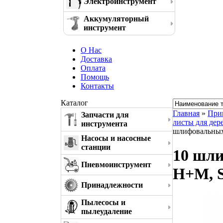
Электроинструмент
Аккумуляторный
инструмент
О Нас
Доставка
Оплата
Помощь
Контакты
Каталог
Главная
»
При
Запчасти для
листы для дере
инструмента
шлифовальных 
Насосы и насосные
станции
10 шли
Пневмоинструмент
H+M, S
Принадлежности
Пылесосы и
пылеудаление