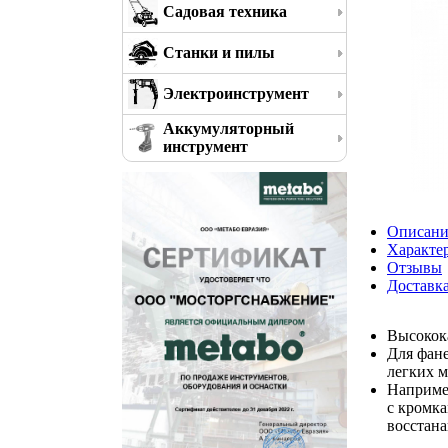
Садовая техника
Станки и пилы
Электроинструмент
Аккумуляторный
инструмент
Описани
Характе
Отзывы
Доставк
Высокок
Для фане
легких м
Наприме
с кромк
восстана