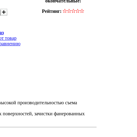
окончательные!
Рейтинг:
аз
от товар
сравнению
высокой производительностью съема
х поверхностей, зачистки фанерованных