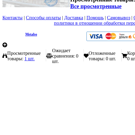
Все просмотренные
Контакты
|
Способы оплаты
|
Доставка
|
Помощь
|
Самовывоз
|
Вы принимаете условия
политики в отношении обработки пер
любой форме обратной связи на сайте metabo1.ru
© 2009 - 2026.
Metabo
Эл. почта: info@metabo1.ru
Ожидает
Просмотренные
Отложенные
Кор
сравнения:
0
товары:
1 шт.
товары:
0 шт.
0 ш
шт.