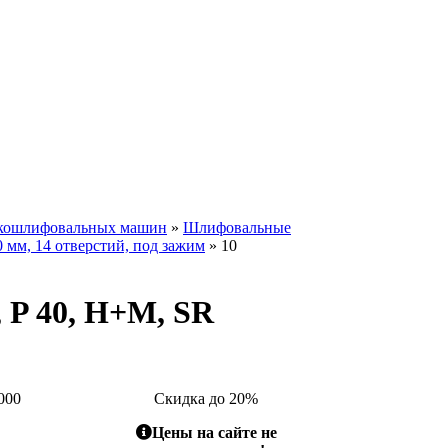
скошлифовальных машин
»
Шлифовальные
 мм, 14 отверстий, под зажим
» 10
 P 40, H+M, SR
000
Скидка до 20%
Цены на сайте не