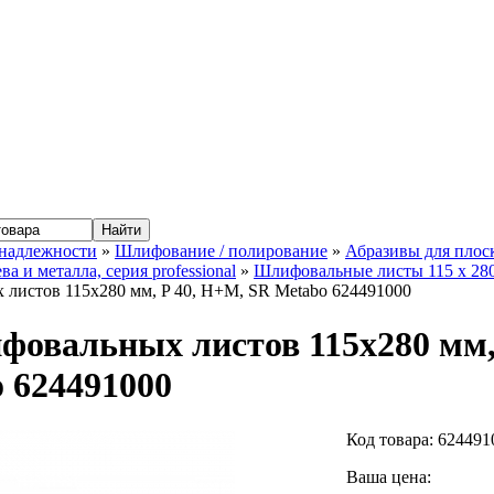
надлежности
»
Шлифование / полирование
»
Абразивы для пло
ва и металла, серия professional
»
Шлифовальные листы 115 x 280
листов 115x280 мм, P 40, H+M, SR Metabo 624491000
фовальных листов 115x280 мм,
 624491000
Код товара:
624491
Ваша цена: