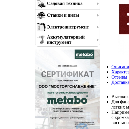
Садовая техника
Станки и пилы
Электроинструмент
Аккумуляторный
инструмент
Описани
Характе
Отзывы
Доставк
Высокок
Для фане
легких м
Наприме
с кромк
восстана