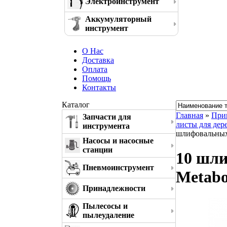
Электроинструмент
Аккумуляторный
инструмент
О Нас
Доставка
Оплата
Помощь
Контакты
Каталог
Главная
»
При
Запчасти для
листы для дере
инструмента
шлифовальных 
Насосы и насосные
станции
10 шли
Пневмоинструмент
Metabo
Принадлежности
Пылесосы и
пылеудаление