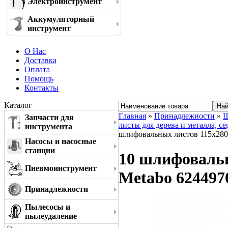
Электроинструмент
Аккумуляторный
инструмент
О Нас
Доставка
Оплата
Помощь
Контакты
Каталог
Главная
»
Принадлежности
»
Ш
Запчасти для
листы для дерева и металла, сер
инструмента
шлифовальных листов 115x280 
Насосы и насосные
станции
10 шлифовальн
Пневмоинструмент
Metabo 624497
Принадлежности
Пылесосы и
пылеудаление