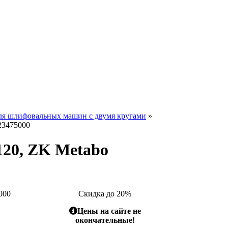
ля шлифовальных машин с двумя кругами
»
23475000
120, ZK Metabo
000
Скидка до 20%
Цены на сайте не
окончательные!