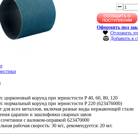
Оформить под зак
Отложить эт
Добавить к 
е
ристики
а
: цирконовый корунд при зернистости P 40, 60, 80, 120
: нормальный корунд при зернистости P 220 (623476000)
 для всех металлов, включая разные виды нержавеющей стали
ления царапин и зашлифовки сварных швов
 сочетании с валиком-оправкой 623470000
ьная рабочая скорость: 30 м/с, рекомендуется: 20 м/с