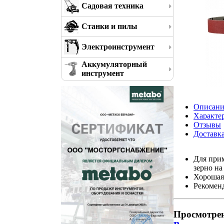
Садовая техника
Станки и пилы
Электроинструмент
Аккумуляторный
инструмент
Описани
Характе
Отзывы
Доставк
Для прим
зерно н
Хорошая
Рекоменд
Просмотре