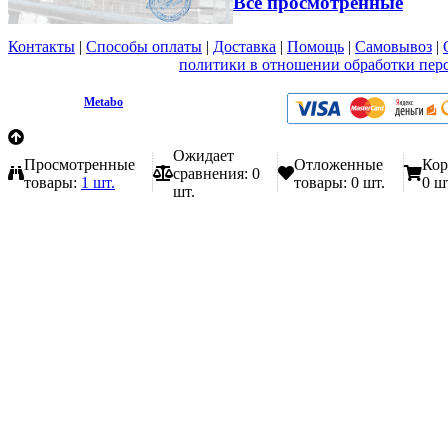
Все просмотренные
Контакты
|
Способы оплаты
|
Доставка
|
Помощь
|
Самовывоз
|
Вы принимаете условия
политики в отношении обработки пер
любой форме обратной связи на сайте metabo1.ru
© 2009 - 2026.
Metabo
Эл. почта: info@metabo1.ru
Ожидает
Просмотренные
Отложенные
Кор
сравнения:
0
товары:
1 шт.
товары:
0 шт.
0 ш
шт.