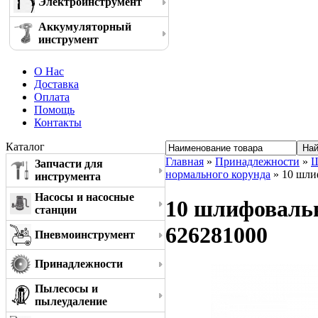
Электроинструмент
Аккумуляторный
инструмент
О Нас
Доставка
Оплата
Помощь
Контакты
Каталог
Главная
»
Принадлежности
»
Ш
Запчасти для
нормального корунда
» 10 шли
инструмента
Насосы и насосные
10 шлифовальн
станции
626281000
Пневмоинструмент
Принадлежности
Пылесосы и
пылеудаление