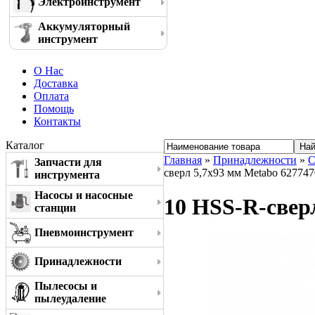
Электроинструмент
Аккумуляторный
инструмент
О Нас
Доставка
Оплата
Помощь
Контакты
Каталог
Главная
»
Принадлежности
»
С
Запчасти для
сверл 5,7x93 мм Metabo 62774
инструмента
Насосы и насосные
10 HSS-R-свер
станции
Пневмоинструмент
Принадлежности
Пылесосы и
пылеудаление