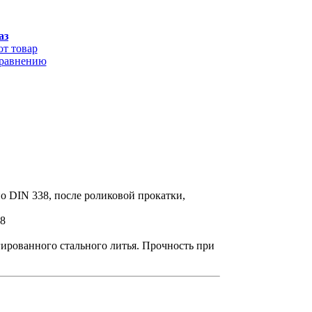
аз
от товар
сравнению
о DIN 338, после роликовой прокатки,
h8
гированного стального литья. Прочность при