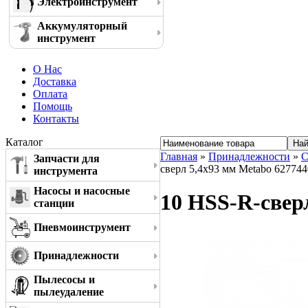
Электроинструмент
Аккумуляторный
инструмент
О Нас
Доставка
Оплата
Помощь
Контакты
Каталог
Главная
»
Принадлежности
»
С
Запчасти для
сверл 5,4x93 мм Metabo 62774
инструмента
Насосы и насосные
10 HSS-R-свер
станции
Пневмоинструмент
Принадлежности
Пылесосы и
пылеудаление