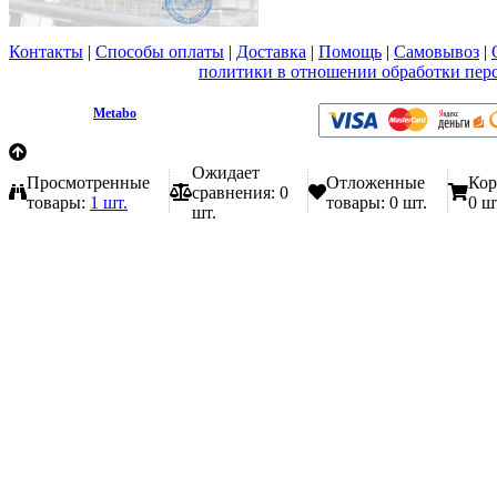
Контакты
|
Способы оплаты
|
Доставка
|
Помощь
|
Самовывоз
|
Вы принимаете условия
политики в отношении обработки пер
любой форме обратной связи на сайте metabo1.ru
© 2009 - 2026.
Metabo
Эл. почта: info@metabo1.ru
Ожидает
Просмотренные
Отложенные
Кор
сравнения:
0
товары:
1 шт.
товары:
0 шт.
0 ш
шт.