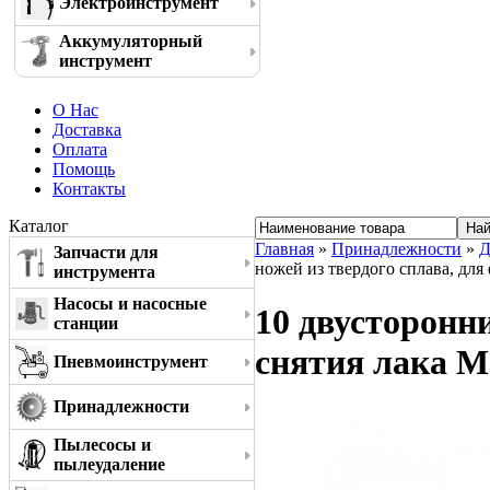
Электроинструмент
Аккумуляторный
инструмент
О Нас
Доставка
Оплата
Помощь
Контакты
Каталог
Главная
»
Принадлежности
»
Д
Запчасти для
ножей из твердого сплава, для
инструмента
Насосы и насосные
10 двусторонни
станции
снятия лака M
Пневмоинструмент
Принадлежности
Пылесосы и
пылеудаление