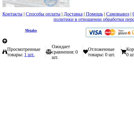
Контакты
|
Способы оплаты
|
Доставка
|
Помощь
|
Самовывоз
|
Вы принимаете условия
политики в отношении обработки пер
любой форме обратной связи на сайте metabo1.ru
© 2009 - 2026.
Metabo
Эл. почта: info@metabo1.ru
Ожидает
Просмотренные
Отложенные
Кор
сравнения:
0
товары:
1 шт.
товары:
0 шт.
0 ш
шт.