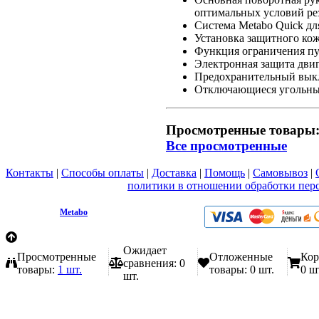
оптимальных условий ре
Система Metabo Quick д
Установка защитного кож
Функция ограничения пу
Электронная защита двиг
Предохранительный выкл
Отключающиеся угольные
Просмотренные товары
Все просмотренные
Контакты
|
Способы оплаты
|
Доставка
|
Помощь
|
Самовывоз
|
Вы принимаете условия
политики в отношении обработки пер
любой форме обратной связи на сайте metabo1.ru
© 2009 - 2026.
Metabo
Эл. почта: info@metabo1.ru
Ожидает
Просмотренные
Отложенные
Кор
сравнения:
0
товары:
1 шт.
товары:
0 шт.
0 ш
шт.