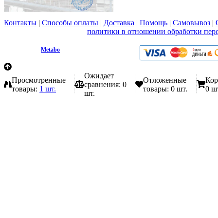
Контакты
|
Способы оплаты
|
Доставка
|
Помощь
|
Самовывоз
|
Вы принимаете условия
политики в отношении обработки пер
любой форме обратной связи на сайте metabo1.ru
© 2009 - 2026.
Metabo
Эл. почта: info@metabo1.ru
Ожидает
Просмотренные
Отложенные
Кор
сравнения:
0
товары:
1 шт.
товары:
0 шт.
0 ш
шт.