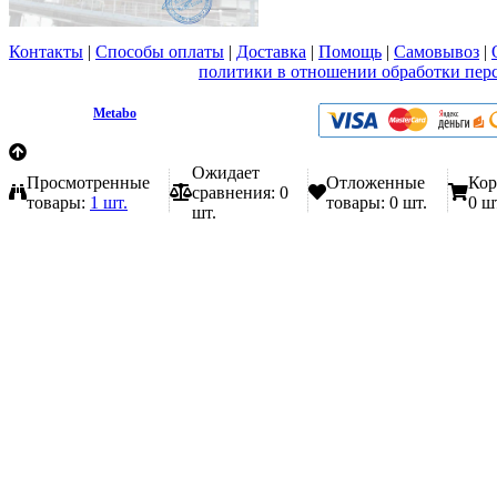
Контакты
|
Способы оплаты
|
Доставка
|
Помощь
|
Самовывоз
|
Вы принимаете условия
политики в отношении обработки пер
любой форме обратной связи на сайте metabo1.ru
© 2009 - 2026.
Metabo
Эл. почта: info@metabo1.ru
Ожидает
Просмотренные
Отложенные
Кор
сравнения:
0
товары:
1 шт.
товары:
0 шт.
0 ш
шт.