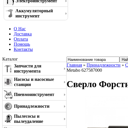
Электроинструмент
Аккумуляторный
инструмент
О Нас
Доставка
Оплата
Помощь
Контакты
Каталог
Главная
»
Принадлежности
»
С
Запчасти для
Metabo 627587000
инструмента
Насосы и насосные
Сверло Форстн
станции
Пневмоинструмент
Принадлежности
Пылесосы и
пылеудаление