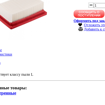
Оформить под зак
Отложить эт
Добавить к 
е
ристики
а
твует классу пыли L
нные товары:
тренные