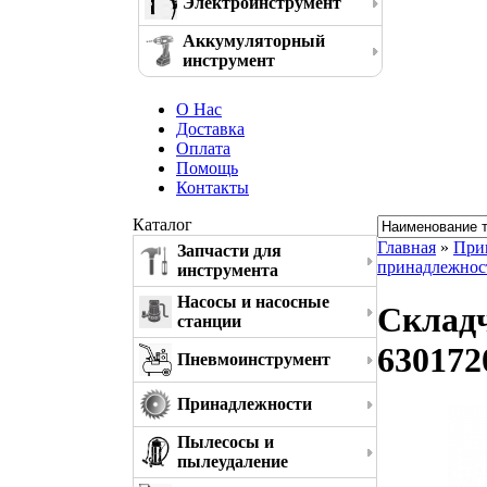
Электроинструмент
Аккумуляторный
инструмент
О Нас
Доставка
Оплата
Помощь
Контакты
Каталог
Главная
»
При
Запчасти для
принадлежнос
инструмента
Насосы и насосные
Складч
станции
630172
Пневмоинструмент
Принадлежности
Пылесосы и
пылеудаление