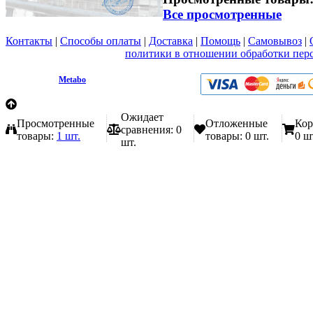
Все просмотренные
Контакты
|
Способы оплаты
|
Доставка
|
Помощь
|
Самовывоз
|
Вы принимаете условия
политики в отношении обработки пер
любой форме обратной связи на сайте metabo1.ru
© 2009 - 2026.
Metabo
Эл. почта: info@metabo1.ru
Ожидает
Просмотренные
Отложенные
Кор
сравнения:
0
товары:
1 шт.
товары:
0 шт.
0 ш
шт.