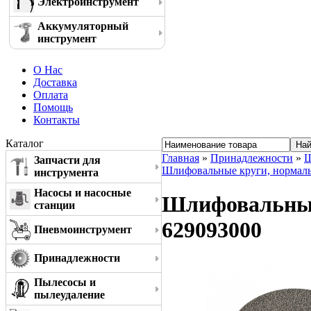
Электроинструмент
Аккумуляторный
инструмент
О Нас
Доставка
Оплата
Помощь
Контакты
Каталог
Главная
»
Принадлежности
»
Ш
Запчасти для
Шлифовальные круги, нормал
инструмента
Насосы и насосные
Шлифовальный 
станции
629093000
Пневмоинструмент
Принадлежности
Пылесосы и
пылеудаление