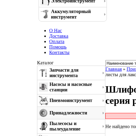
Электроинструмент
Аккумуляторный
инструмент
О Нас
Доставка
Оплата
Помощь
Контакты
Каталог
Главная
»
При
Запчасти для
листы для лак
инструмента
Насосы и насосные
Шлифо
станции
серия p
Пневмоинструмент
Принадлежности
Пылесосы и
Не найдено то
пылеудаление