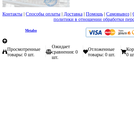
Контакты
|
Способы оплаты
|
Доставка
|
Помощь
|
Самовывоз
|
Вы принимаете условия
политики в отношении обработки пер
любой форме обратной связи на сайте metabo1.ru
© 2009 - 2026.
Metabo
Эл. почта: info@metabo1.ru
Ожидает
Просмотренные
Отложенные
Кор
сравнения:
0
товары:
0 шт.
товары:
0 шт.
0 ш
шт.