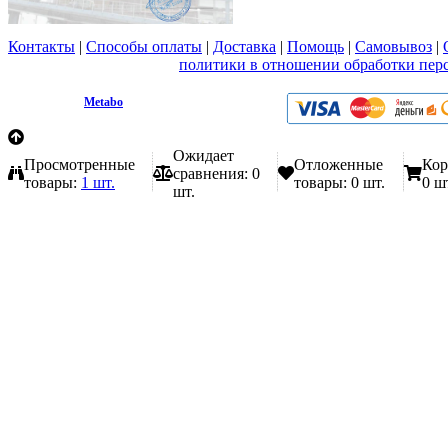
Контакты
|
Способы оплаты
|
Доставка
|
Помощь
|
Самовывоз
|
Вы принимаете условия
политики в отношении обработки пер
любой форме обратной связи на сайте metabo1.ru
© 2009 - 2026.
Metabo
Эл. почта: info@metabo1.ru
Ожидает
Просмотренные
Отложенные
Кор
сравнения:
0
товары:
1 шт.
товары:
0 шт.
0 ш
шт.