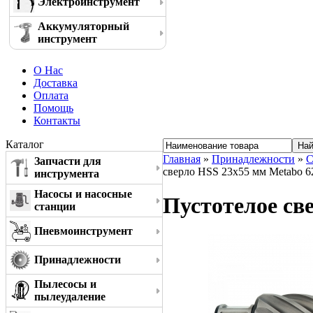
Электроинструмент
Аккумуляторный
инструмент
О Нас
Доставка
Оплата
Помощь
Контакты
Каталог
Главная
»
Принадлежности
»
С
Запчасти для
сверло HSS 23x55 мм Metabo 6
инструмента
Насосы и насосные
Пустотелое св
станции
Пневмоинструмент
Принадлежности
Пылесосы и
пылеудаление