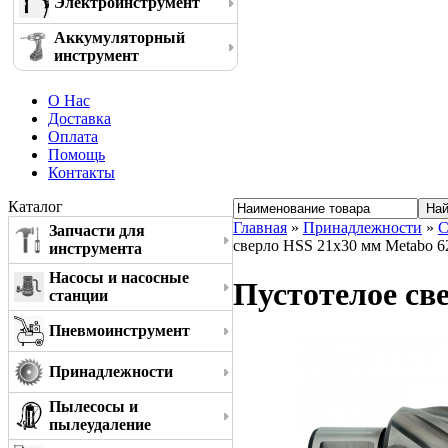
Электроинструмент
Аккумуляторный
инструмент
О Нас
Доставка
Оплата
Помощь
Контакты
Каталог
Главная
»
Принадлежности
»
С
Запчасти для
сверло HSS 21x30 мм Metabo 6
инструмента
Насосы и насосные
Пустотелое св
станции
Пневмоинструмент
Принадлежности
Пылесосы и
пылеудаление