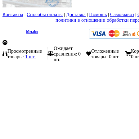
Контакты
|
Способы оплаты
|
Доставка
|
Помощь
|
Самовывоз
|
Вы принимаете условия
политики в отношении обработки пер
любой форме обратной связи на сайте metabo1.ru
© 2009 - 2026.
Metabo
Эл. почта: info@metabo1.ru
Ожидает
Просмотренные
Отложенные
Кор
сравнения:
0
товары:
1 шт.
товары:
0 шт.
0 ш
шт.