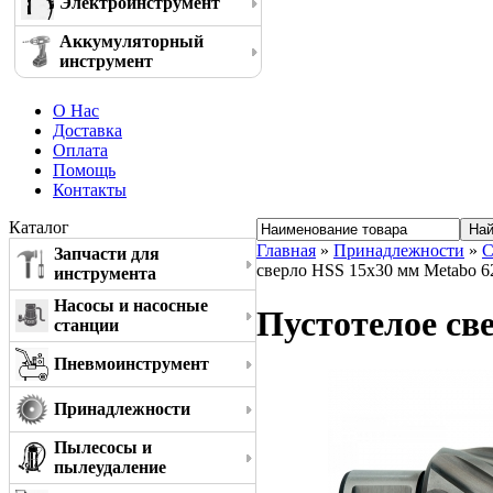
Электроинструмент
Аккумуляторный
инструмент
О Нас
Доставка
Оплата
Помощь
Контакты
Каталог
Главная
»
Принадлежности
»
С
Запчасти для
сверло HSS 15x30 мм Metabo 6
инструмента
Насосы и насосные
Пустотелое св
станции
Пневмоинструмент
Принадлежности
Пылесосы и
пылеудаление