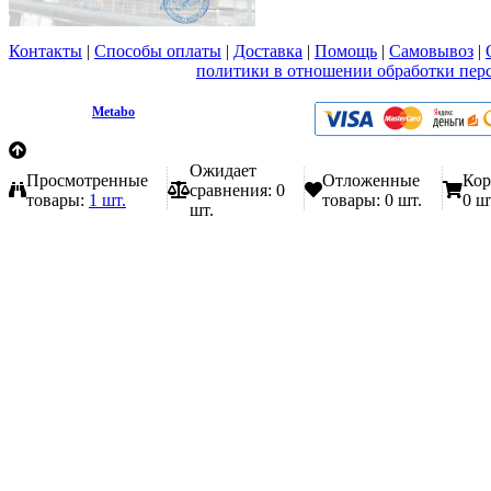
Контакты
|
Способы оплаты
|
Доставка
|
Помощь
|
Самовывоз
|
Вы принимаете условия
политики в отношении обработки пер
любой форме обратной связи на сайте metabo1.ru
© 2009 - 2026.
Metabo
Эл. почта: info@metabo1.ru
Ожидает
Просмотренные
Отложенные
Кор
сравнения:
0
товары:
1 шт.
товары:
0 шт.
0 ш
шт.