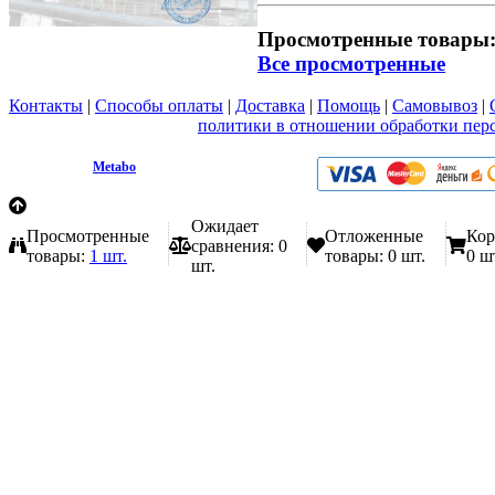
Просмотренные товары
Все просмотренные
Контакты
|
Способы оплаты
|
Доставка
|
Помощь
|
Самовывоз
|
Вы принимаете условия
политики в отношении обработки пер
любой форме обратной связи на сайте metabo1.ru
© 2009 - 2026.
Metabo
Эл. почта: info@metabo1.ru
Ожидает
Просмотренные
Отложенные
Кор
сравнения:
0
товары:
1 шт.
товары:
0 шт.
0 ш
шт.