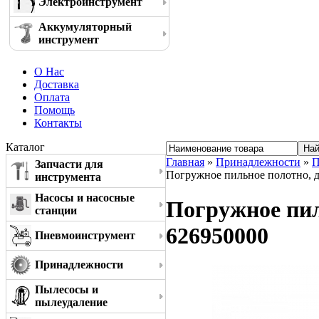
Электроинструмент
Аккумуляторный
инструмент
О Нас
Доставка
Оплата
Помощь
Контакты
Каталог
Главная
»
Принадлежности
»
П
Запчасти для
Погружное пильное полотно, де
инструмента
Насосы и насосные
Погружное пиль
станции
626950000
Пневмоинструмент
Принадлежности
Пылесосы и
пылеудаление