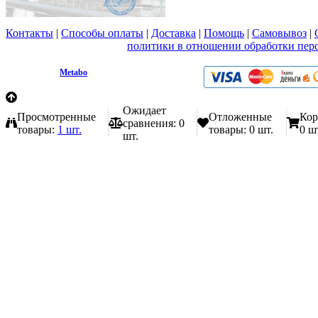
Контакты
|
Способы оплаты
|
Доставка
|
Помощь
|
Самовывоз
|
Вы принимаете условия
политики в отношении обработки пер
любой форме обратной связи на сайте metabo1.ru
© 2009 - 2026.
Metabo
Эл. почта: info@metabo1.ru
Ожидает
Просмотренные
Отложенные
Кор
сравнения:
0
товары:
1 шт.
товары:
0 шт.
0 ш
шт.