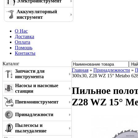
Электроинструмент
Аккумуляторный
инструмент
О Нас
Доставка
Оплата
Помощь
Контакты
Каталог
Главная
»
Принадлежности
»
П
Запчасти для
300x30, Z28 WZ 15° Metabo 62
инструмента
Насосы и насосные
Пильное полотн
станции
Z28 WZ 15° Me
Пневмоинструмент
Принадлежности
Пылесосы и
пылеудаление