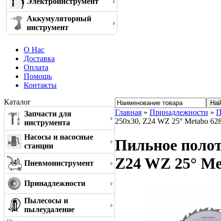
Электроинструмент
Аккумуляторный
инструмент
О Нас
Доставка
Оплата
Помощь
Контакты
Каталог
Главная
»
Принадлежности
»
П
Запчасти для
250x30, Z24 WZ 25° Metabo 62
инструмента
Насосы и насосные
Пильное полотн
станции
Z24 WZ 25° Me
Пневмоинструмент
Принадлежности
Пылесосы и
пылеудаление