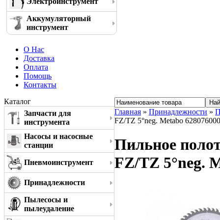
Электроинструмент
Аккумуляторный
инструмент
О Нас
Доставка
Оплата
Помощь
Контакты
Каталог
Главная
»
Принадлежности
»
П
Запчасти для
FZ/TZ 5°neg. Metabo 62807600
инструмента
Насосы и насосные
Пильное полотн
станции
FZ/TZ 5°neg. 
Пневмоинструмент
Принадлежности
Пылесосы и
пылеудаление