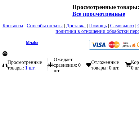
Просмотренные товары
Все просмотренные
Контакты
|
Способы оплаты
|
Доставка
|
Помощь
|
Самовывоз
|
Вы принимаете условия
политики в отношении обработки пер
любой форме обратной связи на сайте metabo1.ru
© 2009 - 2026.
Metabo
Эл. почта: info@metabo1.ru
Ожидает
Просмотренные
Отложенные
Кор
сравнения:
0
товары:
1 шт.
товары:
0 шт.
0 ш
шт.