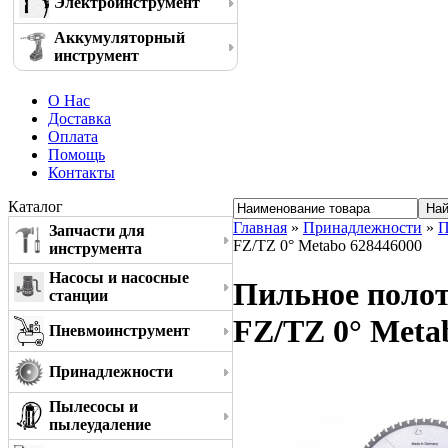
Электроинструмент
Аккумуляторный
инструмент
О Нас
Доставка
Оплата
Помощь
Контакты
Каталог
Главная
»
Принадлежности
»
П
Запчасти для
FZ/TZ 0° Metabo 628446000
инструмента
Насосы и насосные
Пильное полотн
станции
FZ/TZ 0° Meta
Пневмоинструмент
Принадлежности
Пылесосы и
пылеудаление