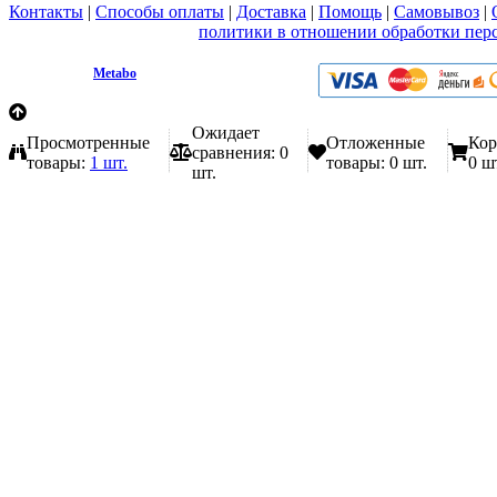
Контакты
|
Способы оплаты
|
Доставка
|
Помощь
|
Самовывоз
|
Вы принимаете условия
политики в отношении обработки пер
любой форме обратной связи на сайте metabo1.ru
© 2009 - 2026.
Metabo
Эл. почта: info@metabo1.ru
Ожидает
Просмотренные
Отложенные
Кор
сравнения:
0
товары:
1 шт.
товары:
0 шт.
0 ш
шт.