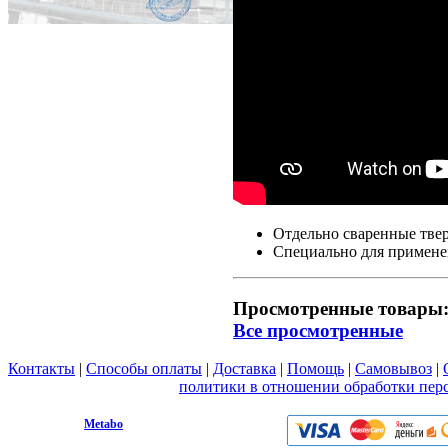
Отдельно сваренные твер
Специально для примене
Просмотренные товары
Все просмотренные
Контакты
|
Способы оплаты
|
Доставка
|
Помощь
|
Самовывоз
|
Вы принимаете условия
политики в отношении обработки пер
любой форме обратной связи на сайте metabo1.ru
© 2009 - 2026.
Metabo
Эл. почта: info@metabo1.ru