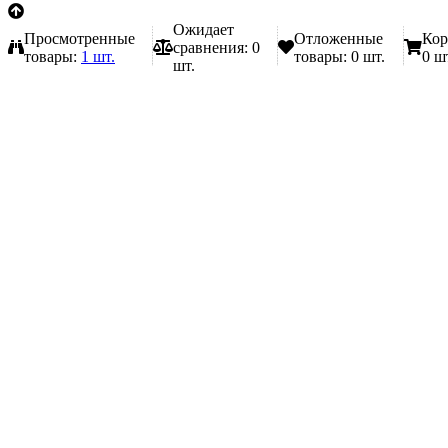
Ожидает
Просмотренные
Отложенные
Кор
сравнения:
0
товары:
1 шт.
товары:
0 шт.
0 ш
шт.